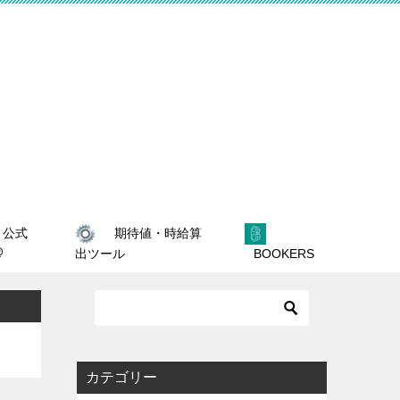
期待値・時給算
公式
@
出ツール
BOOKERS
カテゴリー