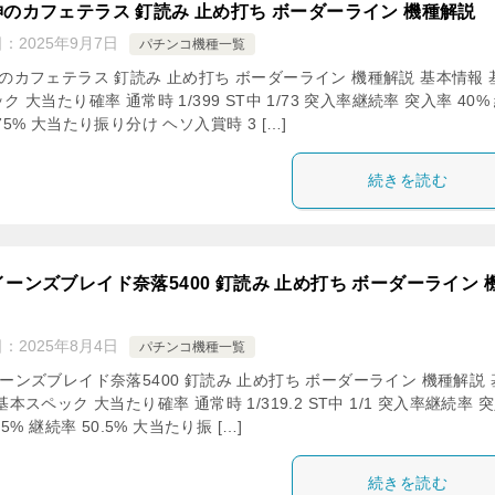
神のカフェテラス 釘読み 止め打ち ボーダーライン 機種解説
日：
2025年9月7日
パチンコ機種一覧
のカフェテラス 釘読み 止め打ち ボーダーライン 機種解説 基本情報 
ク 大当たり確率 通常時 1/399 ST中 1/73 突入率継続率 突入率 40%
75% 大当たり振り分け ヘソ入賞時 3 […]
続きを読む
イーンズブレイド奈落5400 釘読み 止め打ち ボーダーライン 
日：
2025年8月4日
パチンコ機種一覧
ーンズブレイド奈落5400 釘読み 止め打ち ボーダーライン 機種解説 
基本スペック 大当たり確率 通常時 1/319.2 ST中 1/1 突入率継続率 
.5% 継続率 50.5% 大当たり振 […]
続きを読む