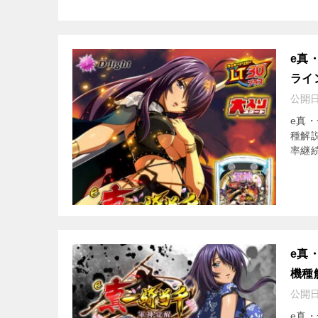
e真
ライ
公開
e真・
種解説
率継続
e真
機種
公開
e真・