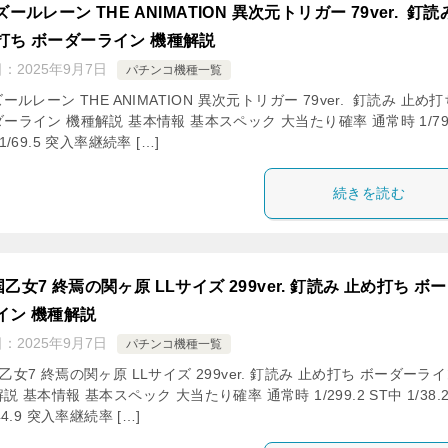
ズールレーン THE ANIMATION 異次元トリガー 79ver. 釘読
打ち ボーダーライン 機種解説
日：
2025年9月7日
パチンコ機種一覧
ズールレーン THE ANIMATION 異次元トリガー 79ver. 釘読み 止め打
ーライン 機種解説 基本情報 基本スペック 大当たり確率 通常時 1/79
1/69.5 突入率継続率 […]
続きを読む
乙女7 終焉の関ヶ原 LLサイズ 299ver. 釘読み 止め打ち ボ
イン 機種解説
日：
2025年9月7日
パチンコ機種一覧
乙女7 終焉の関ヶ原 LLサイズ 299ver. 釘読み 止め打ち ボーダーラ
説 基本情報 基本スペック 大当たり確率 通常時 1/299.2 ST中 1/38.2
44.9 突入率継続率 […]