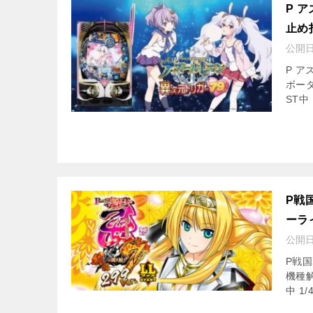
P ア
止め
公開
P ア
ボーダ
ST中 
P戦国
ーラ
公開
P戦国
機種解
中 1/