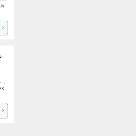
継続
ち
ーラ
38