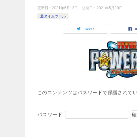
更新日：
2021年6月13日
公開日：
2021年5月10日
遊タイムツール
Tweet
このコンテンツはパスワードで保護されて
パスワード: