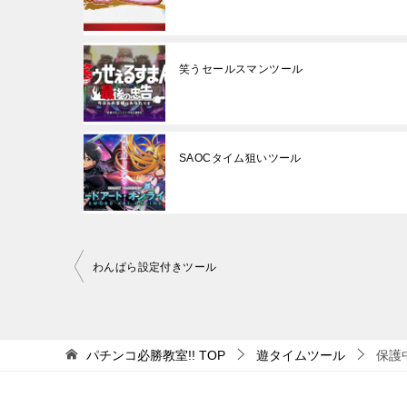
笑うセールスマンツール
SAOCタイム狙いツール
投
わんぱら設定付きツール
稿
ナ
ビ
パチンコ必勝教室!!
TOP
遊タイムツール
保護
ゲ