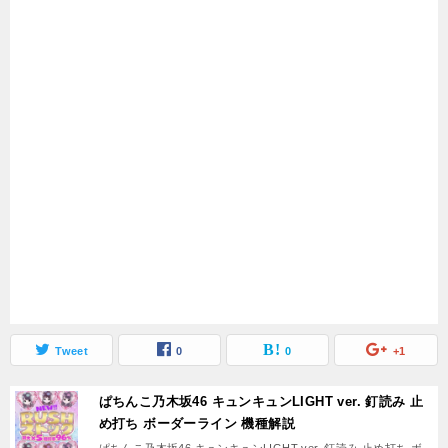
Tweet
0
0
+1
ぱちんこ乃木坂46 キュンキュンLIGHT ver. 釘読み 止
め打ち ボーダーライン 機種解説
ぱちんこ乃木坂46 キュンキュンLIGHT ver. 釘読み 止め打ち ボ