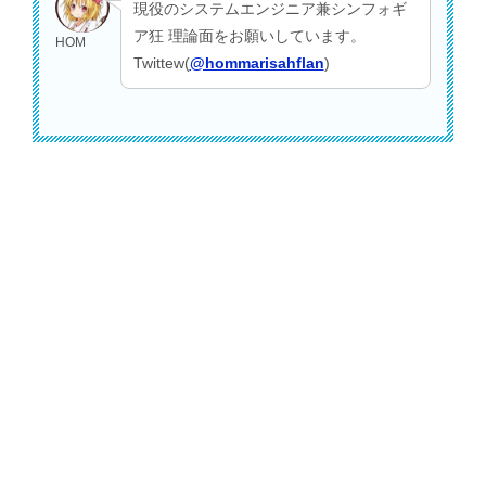
現役のシステムエンジニア兼シンフォギ
ア狂 理論面をお願いしています。
HOM
Twittew(
@hommarisahflan
)