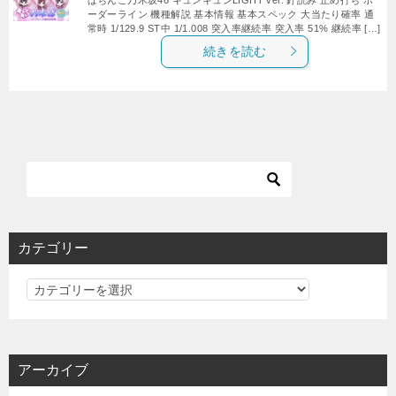
ーダーライン 機種解説 基本情報 基本スペック 大当たり確率 通
常時 1/129.9 ST中 1/1.008 突入率継続率 突入率 51% 継続率 […]
続きを読む
カテゴリー
カ
テ
ゴ
リ
アーカイブ
ー