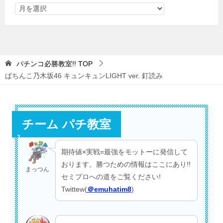
パチンコ必勝教室!!
TOP
ぱちんこ乃木坂46 キュンキュンLIGHT ver. 釘読み
チーム パチ教室
期待値×実戦=最強をモットーに発信して
おります。勝つための情報はここにあり!!
まっつん
セミプロへの道をご覧ください!
Twittew(
＠emuhatim8
)