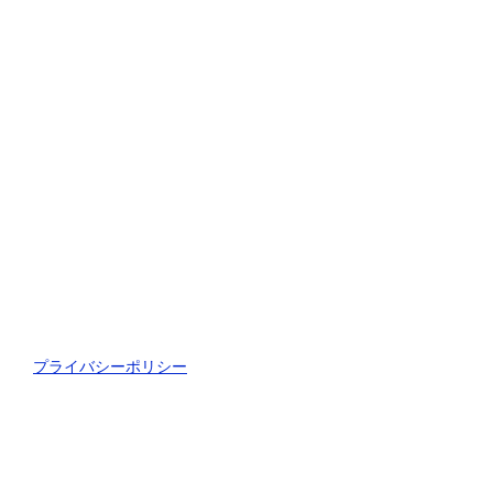
プライバシーポリシー