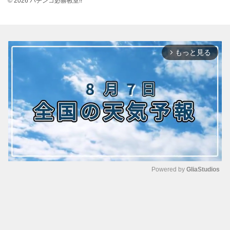
© 2026 パチンコ必勝教室!!
もっと見る
arrow_forward_ios
Powered by 
GliaStudios
M
u
t
e