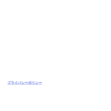
プライバシーポリシー