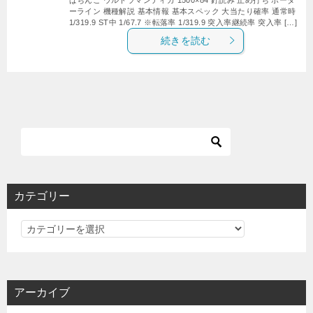
ーライン 機種解説 基本情報 基本スペック 大当たり確率 通常時
1/319.9 ST中 1/67.7 ※転落率 1/319.9 突入率継続率 突入率 […]
続きを読む
カテゴリー
カ
テ
ゴ
リ
アーカイブ
ー