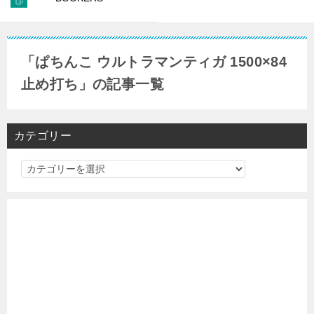
「ぱちんこ ウルトラマンティガ 1500×84
止め打ち」の記事一覧
カテゴリー
カ
テ
ゴ
リ
ー