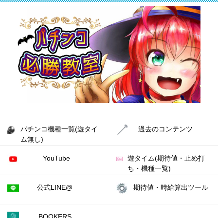
パチンコ機種一覧(遊タイ
過去のコンテンツ
ム無し)
YouTube
遊タイム(期待値・止め打
ち・機種一覧)
公式LINE@
期待値・時給算出ツール
BOOKERS