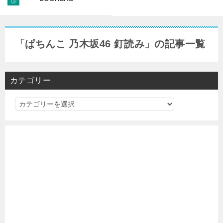
「ぱちんこ 乃木坂46 釘読み」の記事一覧
カテゴリー
カ
テ
ゴ
リ
ー