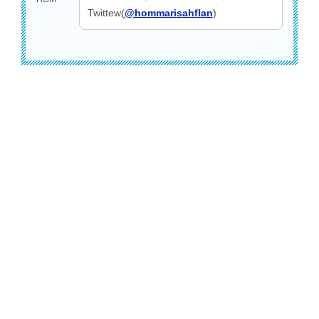
Twittew(
@hommarisahflan
)