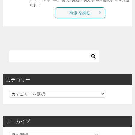
た […]
続きを読む
カテゴリー
カ
テ
ゴ
リ
アーカイブ
ー