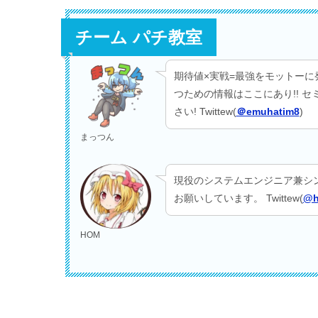
チーム パチ教室
期待値×実戦=最強をモットーに
つための情報はここにあり!! 
さい! Twittew(
＠emuhatim8
)
まっつん
現役のシステムエンジニア兼シ
お願いしています。 Twittew(
@h
HOM