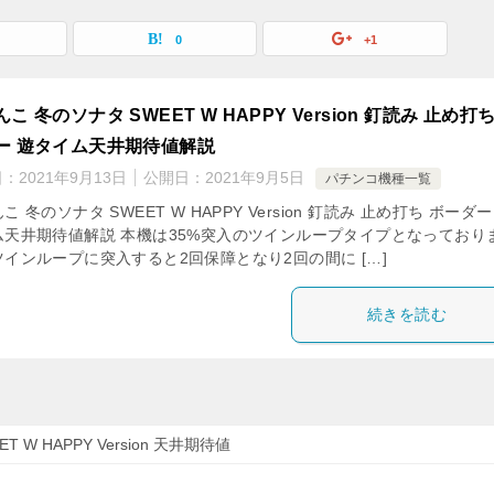
0
+1
こ 冬のソナタ SWEET W HAPPY Version 釘読み 止め打ち
ー 遊タイム天井期待値解説
日：
2021年9月13日
公開日：
2021年9月5日
パチンコ機種一覧
こ 冬のソナタ SWEET W HAPPY Version 釘読み 止め打ち ボーダー
ム天井期待値解説 本機は35%突入のツインループタイプとなっており
インループに突入すると2回保障となり2回の間に […]
続きを読む
 W HAPPY Version 天井期待値