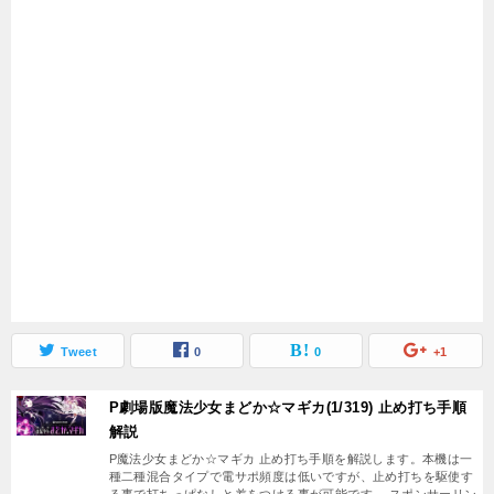
Tweet
0
0
+1
P劇場版魔法少女まどか☆マギカ(1/319) 止め打ち手順
解説
P魔法少女まどか☆マギカ 止め打ち手順を解説します。本機は一
種二種混合タイプで電サポ頻度は低いですが、止め打ちを駆使す
る事で打ちっぱなしと差をつける事が可能です。 スポンサーリン