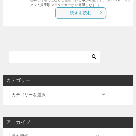
ク V入賞手順 Vアタッカーが15発返しな […]
続きを読む
カテゴリー
カ
テ
ゴ
リ
アーカイブ
ー