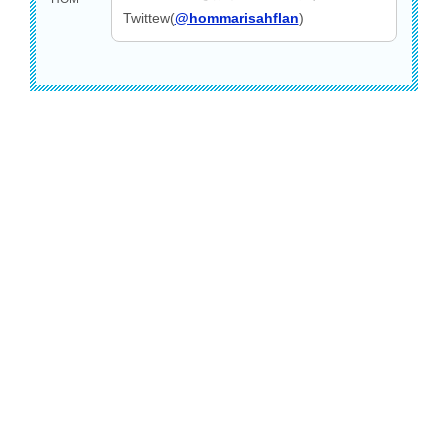
Twittew(
@hommarisahflan
)