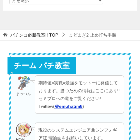
パチンコ必勝教室!!
TOP
まどまぎ2 止め打ち手順
チーム パチ教室
期待値×実戦=最強をモットーに発信して
おります。勝つための情報はここにあり!!
まっつん
セミプロへの道をご覧ください!
Twittew(
＠emuhatim8
)
現役のシステムエンジニア兼シンフォギ
ア狂 理論面をお願いしています。
HOM