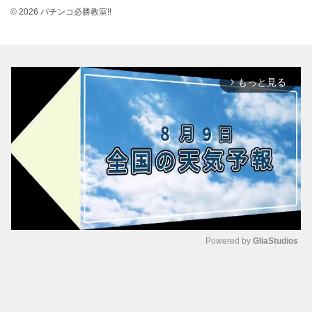
© 2026 パチンコ必勝教室!!
もっと見る
arrow_forward_ios
Powered by 
GliaStudios
M
u
t
e