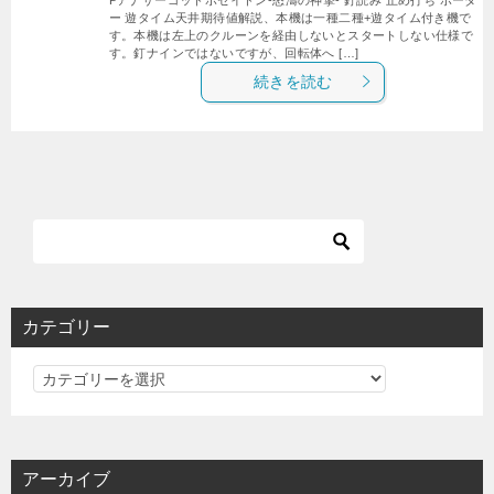
ー 遊タイム天井期待値解説、本機は一種二種+遊タイム付き機で
す。本機は左上のクルーンを経由しないとスタートしない仕様で
す。釘ナインではないですが、回転体へ […]
続きを読む
カテゴリー
カ
テ
ゴ
リ
アーカイブ
ー