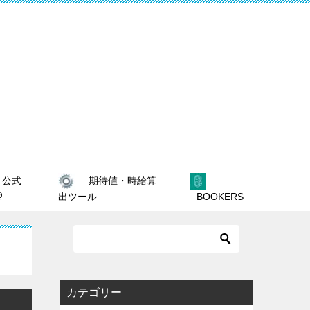
期待値・時給算
公式
@
出ツール
BOOKERS
カテゴリー