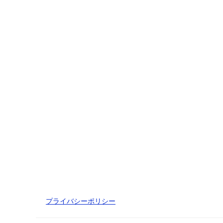
プライバシーポリシー