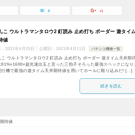
0
+1
んこ ウルトラマンタロウ2 釘読み 止め打ち ボーダー 遊タイ
待値
日：
2021年4月25日
公開日：
2021年4月11日
パチンコ機種一覧
こ ウルトラマンタロウ2 釘読み 止め打ち ボーダー 遊タイム天井期
は81%×1600×超光速出玉と言った三拍子そろった最強スペックになり
現行機で最強の遊タイム天井期待値を用いてホールに殴り込みだ! […]
続きを読む
井期待値