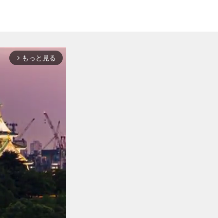
もっと見る
arrow_forward_ios