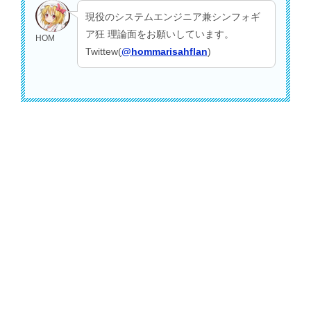
現役のシステムエンジニア兼シンフォギ
ア狂 理論面をお願いしています。
HOM
Twittew(
@hommarisahflan
)