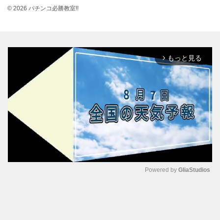
© 2026 パチンコ必勝教室!!
もっと見る
arrow_forward_ios
Powered by 
GliaStudios
M
u
t
e