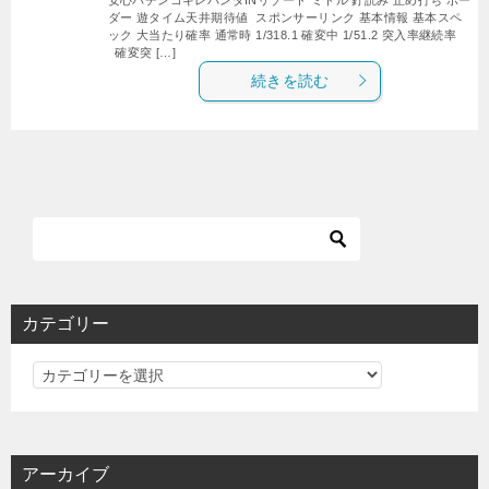
ダー 遊タイム天井期待値 スポンサーリンク 基本情報 基本スペ
ック 大当たり確率 通常時 1/318.1 確変中 1/51.2 突入率継続率
確変突 […]
続きを読む
カテゴリー
カ
テ
ゴ
リ
アーカイブ
ー