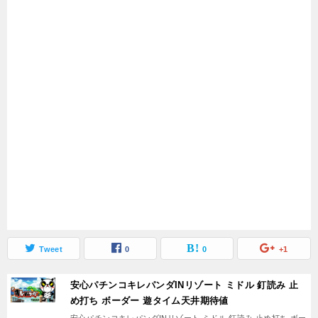
Tweet
0
0
+1
安心パチンコキレパンダINリゾート ミドル 釘読み 止
め打ち ボーダー 遊タイム天井期待値
安心パチンコキレパンダINリゾート ミドル 釘読み 止め打ち ボー