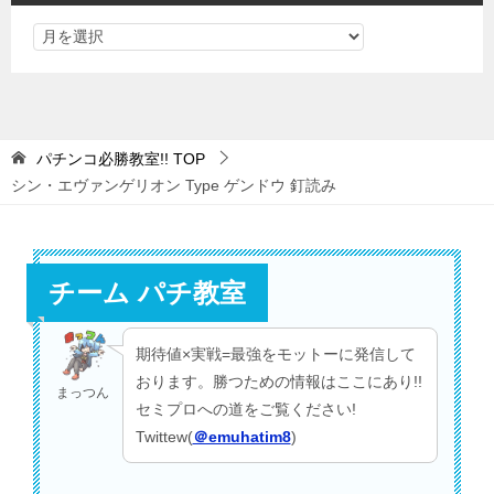
パチンコ必勝教室!!
TOP
シン・エヴァンゲリオン Type ゲンドウ 釘読み
チーム パチ教室
期待値×実戦=最強をモットーに発信して
おります。勝つための情報はここにあり!!
まっつん
セミプロへの道をご覧ください!
Twittew(
＠emuhatim8
)