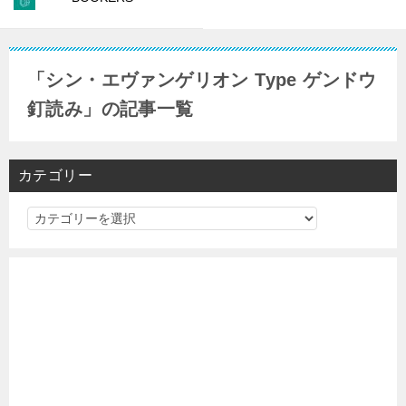
「シン・エヴァンゲリオン Type ゲンドウ
釘読み」の記事一覧
カテゴリー
カ
テ
ゴ
リ
ー