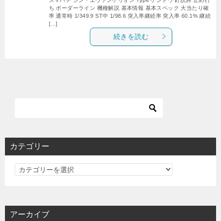
ち ボーダーライン 機種解説 基本情報 基本スペック 大当たり確
率 通常時 1/349.9 ST中 1/98.6 突入率継続率 突入率 60.1% 継続
[…]
続きを読む
カテゴリー
カ
テ
ゴ
リ
アーカイブ
ー