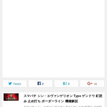
Tweet
0
0
+1
スマパチ シン・エヴァンゲリオン Type ゲンドウ 釘読
み 止め打ち ボーダーライン 機種解説
スマパチ シン・エヴァンゲリオン Type ゲンドウ 釘読み 止め打