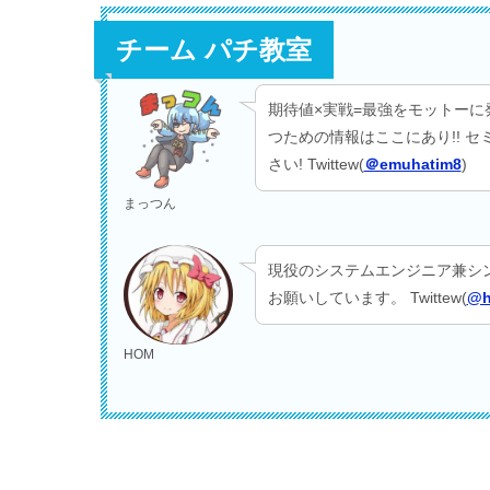
チーム パチ教室
期待値×実戦=最強をモットーに
つための情報はここにあり!! 
さい! Twittew(
＠emuhatim8
)
まっつん
現役のシステムエンジニア兼シ
お願いしています。 Twittew(
@h
HOM