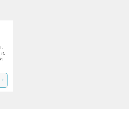
し
えれ
発打