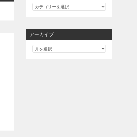
カ
テ
ゴ
リ
アーカイブ
ー