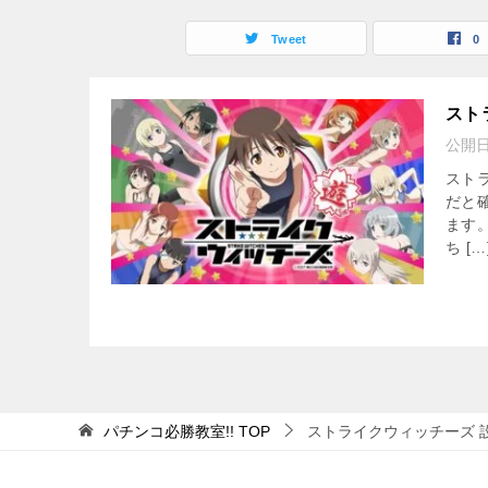
Tweet
0
スト
公開
スト
だと
ます
ち […
パチンコ必勝教室!!
TOP
ストライクウィッチーズ 