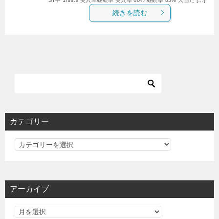
続きを読む
カテゴリー
カ
テ
ゴ
リ
アーカイブ
ー