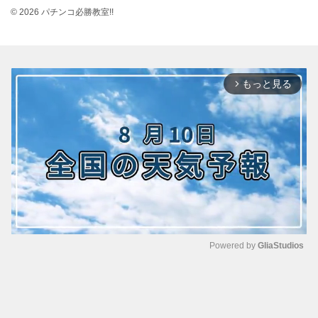
© 2026 パチンコ必勝教室!!
もっと見る
arrow_forward_ios
Powered by 
GliaStudios
M
u
t
e