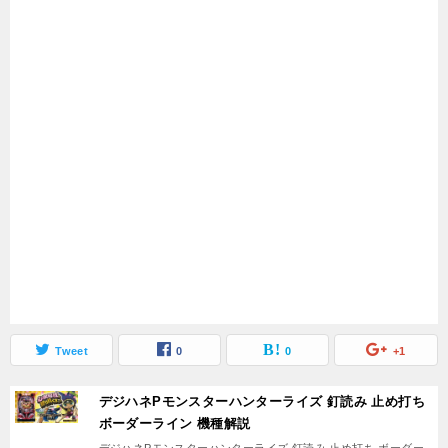
Tweet
0
0
+1
デジハネPモンスターハンターライズ 釘読み 止め打ち
ボーダーライン 機種解説
デジハネPモンスターハンターライズ 釘読み 止め打ち ボーダー