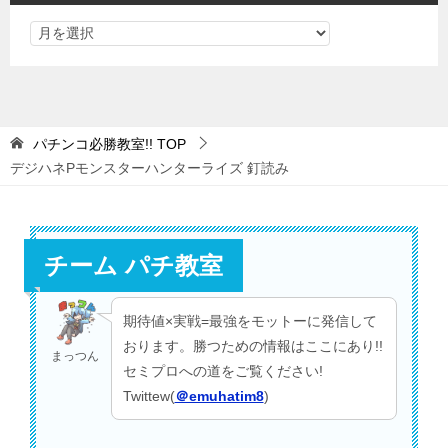
パチンコ必勝教室!!
TOP
デジハネPモンスターハンターライズ 釘読み
チーム パチ教室
期待値×実戦=最強をモットーに発信して
おります。勝つための情報はここにあり!!
まっつん
セミプロへの道をご覧ください!
Twittew(
＠emuhatim8
)