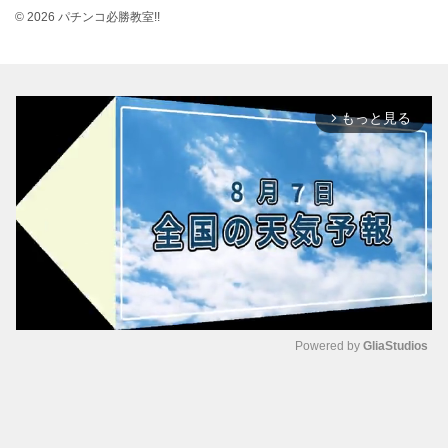
© 2026 パチンコ必勝教室!!
もっと見る
arrow_forward_ios
Powered by 
GliaStudios
M
u
t
e