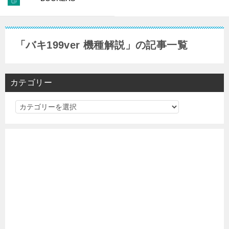
「バキ199ver 機種解説」の記事一覧
カテゴリー
カ
テ
ゴ
リ
ー