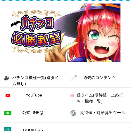
パチンコ機種一覧(遊タイ
過去のコンテンツ
ム無し)
YouTube
遊タイム(期待値・止め打
ち・機種一覧)
公式LINE@
期待値・時給算出ツール
BOOKERS