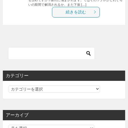
いの期間で解消されるか、また下振 […]
続きを読む
カテゴリー
カ
テ
ゴ
リ
アーカイブ
ー