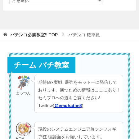
パチンコ必勝教室!!
TOP
パチンコ 確率負
チーム パチ教室
期待値×実戦=最強をモットーに発信して
おります。勝つための情報はここにあり!!
まっつん
セミプロへの道をご覧ください!
Twittew(
＠emuhatim8
)
現役のシステムエンジニア兼シンフォギ
ア狂 理論面をお願いしています。
HOM