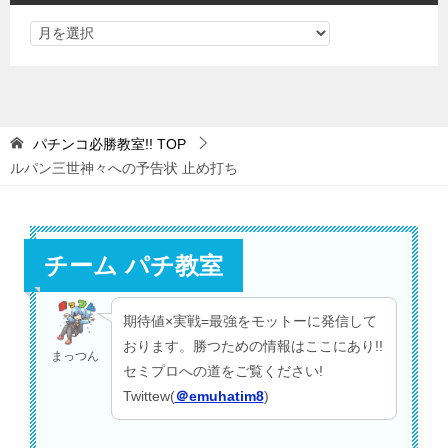
パチンコ必勝教室!!
TOP
ルパン三世神々への予告状 止め打ち
チーム パチ教室
期待値×実戦=最強をモットーに発信して
おります。勝つための情報はここにあり!!
まっつん
セミプロへの道をご覧ください!
Twittew(
＠emuhatim8
)