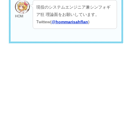
現役のシステムエンジニア兼シンフォギ
ア狂 理論面をお願いしています。
HOM
Twittew(
@hommarisahflan
)