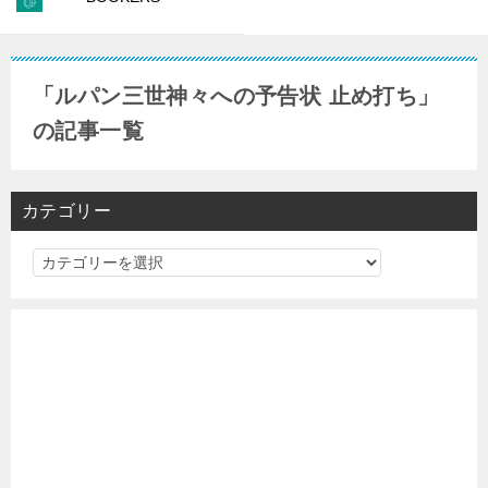
「ルパン三世神々への予告状 止め打ち」
の記事一覧
カテゴリー
カ
テ
ゴ
リ
ー