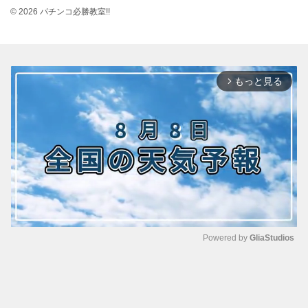
© 2026 パチンコ必勝教室!!
もっと見る
arrow_forward_ios
Powered by 
GliaStudios
M
u
t
e