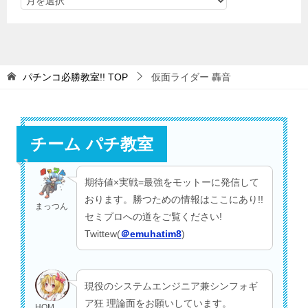
パチンコ必勝教室!!
TOP
仮面ライダー 轟音
チーム パチ教室
期待値×実戦=最強をモットーに発信して
おります。勝つための情報はここにあり!!
まっつん
セミプロへの道をご覧ください!
Twittew(
＠emuhatim8
)
現役のシステムエンジニア兼シンフォギ
ア狂 理論面をお願いしています。
HOM