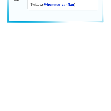
Twittew(
@hommarisahflan
)