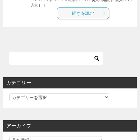
入賞 […]
続きを読む
カテゴリー
カ
テ
ゴ
リ
アーカイブ
ー