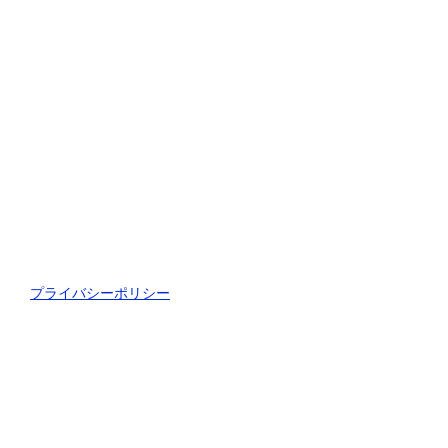
プライバシーポリシー