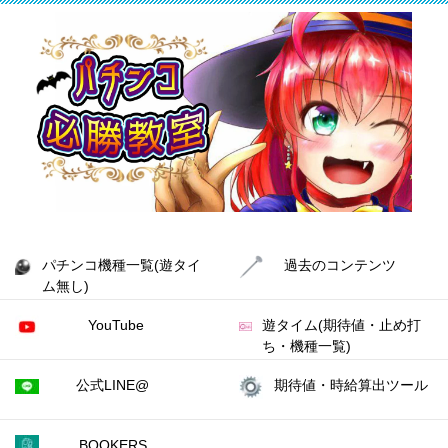
パチンコ機種一覧(遊タイ
過去のコンテンツ
ム無し)
YouTube
遊タイム(期待値・止め打
ち・機種一覧)
公式LINE@
期待値・時給算出ツール
BOOKERS