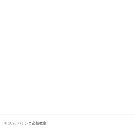
© 2026 パチンコ必勝教室!!