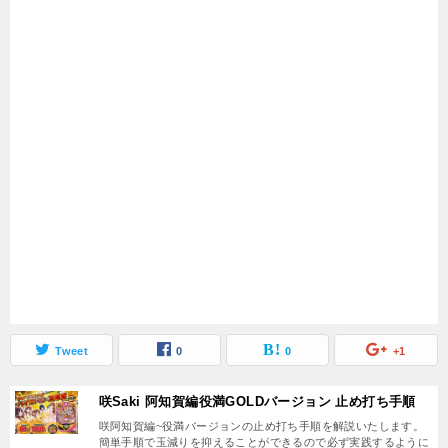
Tweet
0
0
+1
咲Saki 阿知賀編役満GOLDバージョン 止め打ち手順
咲阿知賀編~役満バージョンの止め打ち手順を解説いたします。
簡単手順で玉減りを抑えることができるので必ず実践するように