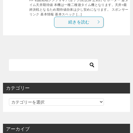
イム天井期待値 本機は一種二種遊タイム機となります。天井=最
終決戦となるため期待値自体は少し安めになります。 スポンサー
リンク 基本情報 基本スペック […]
続きを読む
カテゴリー
カ
テ
ゴ
リ
アーカイブ
ー