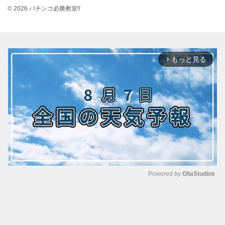
© 2026 パチンコ必勝教室!!
もっと見る
arrow_forward_ios
Powered by 
GliaStudios
M
u
t
e