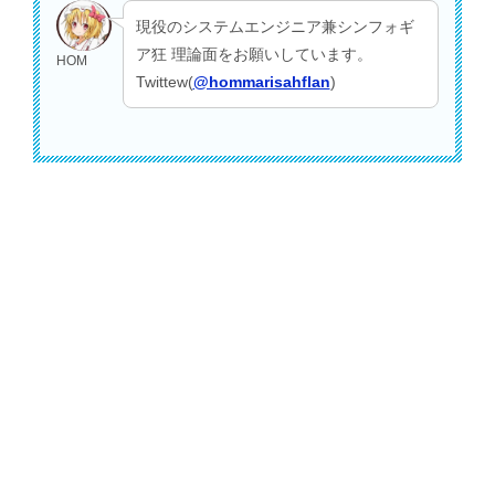
現役のシステムエンジニア兼シンフォギ
ア狂 理論面をお願いしています。
HOM
Twittew(
@hommarisahflan
)