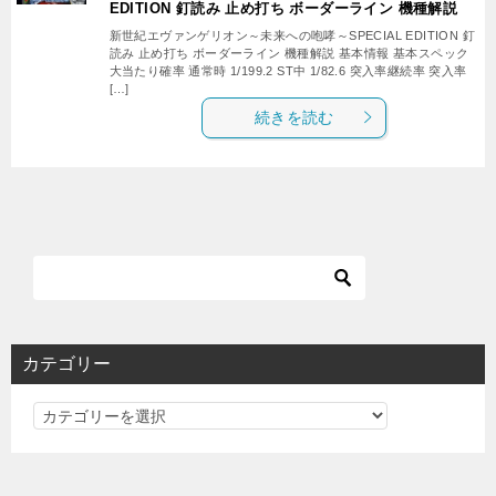
EDITION 釘読み 止め打ち ボーダーライン 機種解説
新世紀エヴァンゲリオン～未来への咆哮～SPECIAL EDITION 釘
読み 止め打ち ボーダーライン 機種解説 基本情報 基本スペック
大当たり確率 通常時 1/199.2 ST中 1/82.6 突入率継続率 突入率
[…]
続きを読む
カテゴリー
カ
テ
ゴ