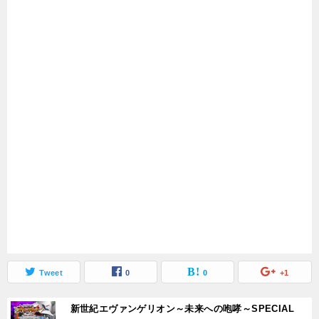
Tweet
0
0
+1
新世紀エヴァンゲリオン～未来への咆哮～SPECIAL