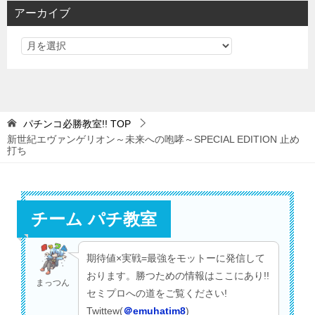
リ
アーカイブ
ー
パチンコ必勝教室!!
TOP
新世紀エヴァンゲリオン～未来への咆哮～SPECIAL EDITION 止め
打ち
チーム パチ教室
期待値×実戦=最強をモットーに発信して
おります。勝つための情報はここにあり!!
まっつん
セミプロへの道をご覧ください!
Twittew(
＠emuhatim8
)