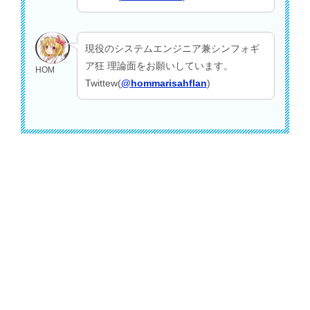
現役のシステムエンジニア兼シンフォギ
ア狂 理論面をお願いしています。
HOM
Twittew(
@hommarisahflan
)