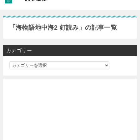
「海物語地中海2 釘読み」の記事一覧
カテゴリー
カ
テ
ゴ
リ
ー