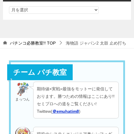
パチンコ必勝教室!!
TOP
海物語 ジャパン2 太鼓 止め打ち
チーム パチ教室
期待値×実戦=最強をモットーに発信して
おります。勝つための情報はここにあり!!
まっつん
セミプロへの道をご覧ください!
Twittew(
＠emuhatim8
)
現役のシステムエンジニア兼シンフォギ