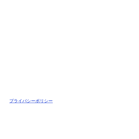
プライバシーポリシー