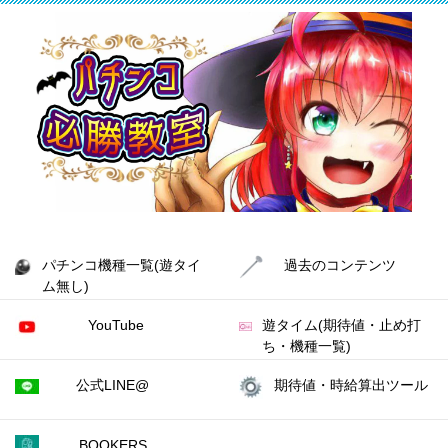
パチンコ機種一覧(遊タイ
過去のコンテンツ
ム無し)
YouTube
遊タイム(期待値・止め打
ち・機種一覧)
公式LINE@
期待値・時給算出ツール
BOOKERS