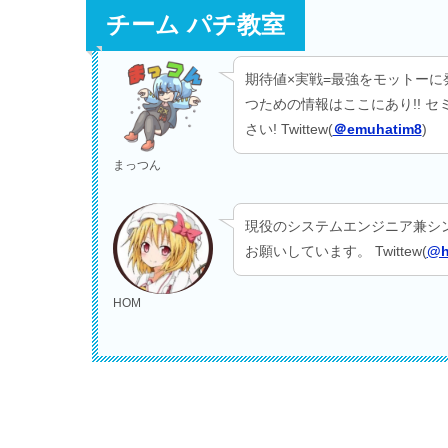
チーム パチ教室
期待値×実戦=最強をモットーに
つための情報はここにあり!! 
さい! Twittew(
＠emuhatim8
)
まっつん
現役のシステムエンジニア兼シ
お願いしています。 Twittew(
@h
HOM