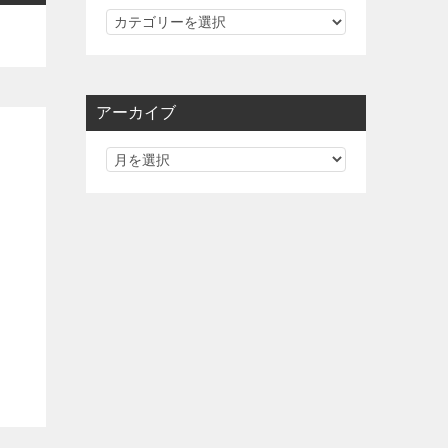
カ
テ
ゴ
リ
アーカイブ
ー