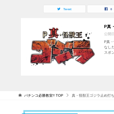
Tweet
0
P真
公開
P真
なし
スポン
パチンコ必勝教室!!
TOP
真・怪獣王ゴジラ止め打