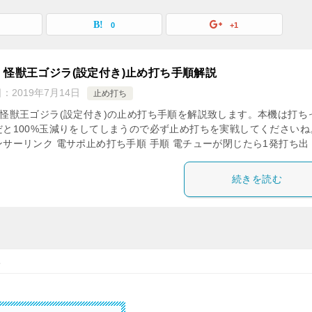
0
+1
・怪獣王ゴジラ(設定付き)止め打ち手順解説
日：
2019年7月14日
止め打ち
・怪獣王ゴジラ(設定付き)の止め打ち手順を解説致します。本機は打ち
だと100%玉減りをしてしまうので必ず止め打ちを実戦してくださいね
サーリンク 電サポ止め打ち手順 手順 電チューが閉じたら1発打ち出 [
続きを読む
ち