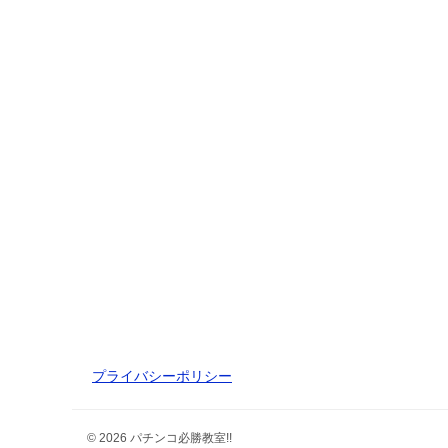
プライバシーポリシー
© 2026 パチンコ必勝教室!!