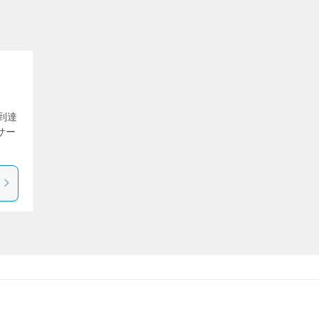
到達
サー