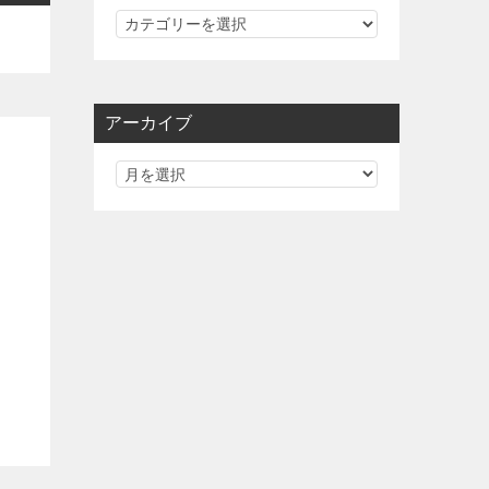
カ
テ
ゴ
リ
アーカイブ
ー