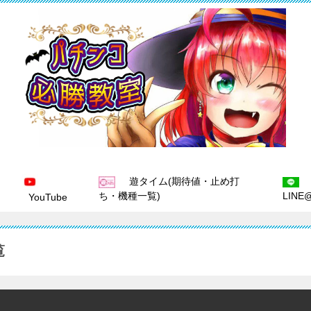
遊タイム(期待値・止め打
ち・機種一覧)
LINE
YouTube
覧