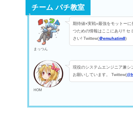
チーム パチ教室
期待値×実戦=最強をモットーに
つための情報はここにあり!! 
さい! Twittew(
＠emuhatim8
)
まっつん
現役のシステムエンジニア兼シ
お願いしています。 Twittew(
@h
HOM