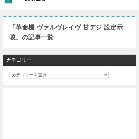
「革命機 ヴァルヴレイヴ 甘デジ 設定示
唆」の記事一覧
カテゴリー
カ
テ
ゴ
リ
ー