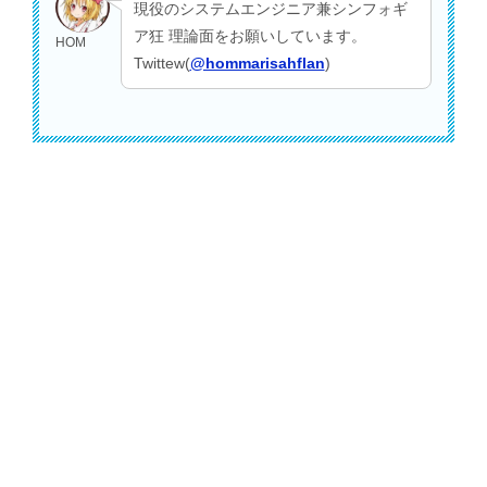
現役のシステムエンジニア兼シンフォギ
ア狂 理論面をお願いしています。
HOM
Twittew(
@hommarisahflan
)