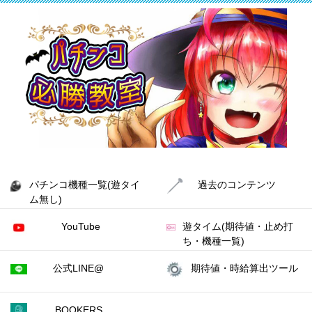
パチンコ機種一覧(遊タイ
過去のコンテンツ
ム無し)
YouTube
遊タイム(期待値・止め打
ち・機種一覧)
公式LINE@
期待値・時給算出ツール
BOOKERS