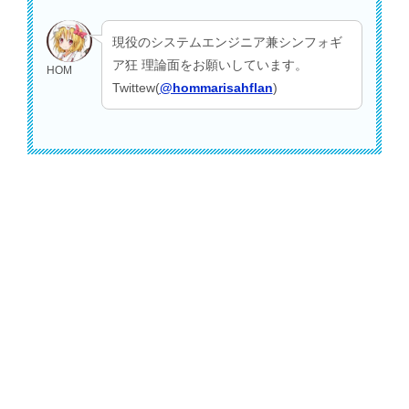
現役のシステムエンジニア兼シンフォギ
ア狂 理論面をお願いしています。
HOM
Twittew(
@hommarisahflan
)