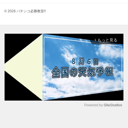
© 2026 パチンコ必勝教室!!
もっと見る
arrow_forward_ios
Powered by 
GliaStudios
M
u
t