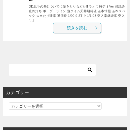
DD北斗の拳2 ついでに愛をとりもどせ!! ラオウ99アミVer 釘読み
止め打ち ボーダーライン 遊タイム天井期待値 基本情報 基本スペ
ック 大当たり確率 通常時 1/99.9 ST中 1/1.93 突入率継続率 突入
[…]
続きを読む
カテゴリー
カ
テ
ゴ
リ