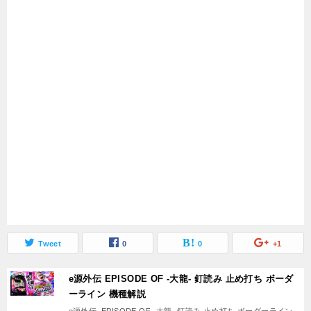
Tweet
0
0
+1
e源外伝 EPISODE Oᖴ -大龍- 釘読み 止め打ち ボーダ
ーライン 機種解説
e源外伝 EPISODE Oᖴ -大龍- 釘読み 止め打ち ボーダーライン