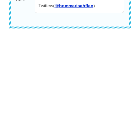
Twittew(
@hommarisahflan
)