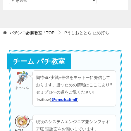
パチンコ必勝教室!!
TOP
Pうしおととら 止め打ち
チーム パチ教室
期待値×実戦=最強をモットーに発信して
おります。勝つための情報はここにあり!!
まっつん
セミプロへの道をご覧ください!
Twittew(
＠emuhatim8
)
現役のシステムエンジニア兼シンフォギ
ア狂 理論面をお願いしています。
HOM