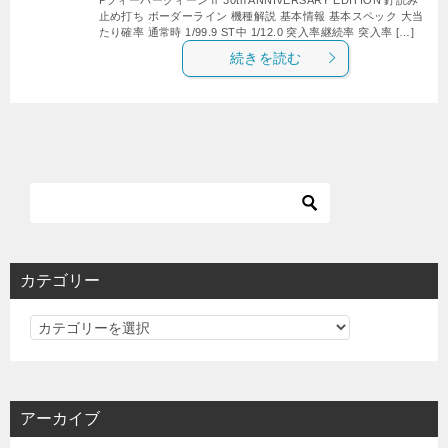
止め打ち ボーダーライン 機種解説 基本情報 基本スペック 大当
たり確率 通常時 1/99.9 ST中 1/12.0 突入率継続率 突入率 […]
続きを読む
カテゴリー
カ
テ
ゴ
リ
アーカイブ
ー