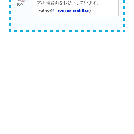
ア狂 理論面をお願いしています。
HOM
Twittew(
@hommarisahflan
)