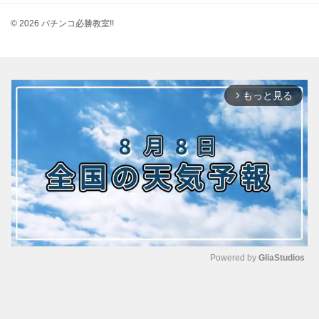
© 2026 パチンコ必勝教室!!
もっと見る
arrow_forward_ios
Powered by 
GliaStudios
M
u
t