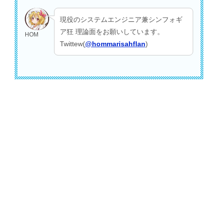
現役のシステムエンジニア兼シンフォギ
ア狂 理論面をお願いしています。
HOM
Twittew(
@hommarisahflan
)