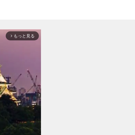
もっと見る
arrow_forward_ios