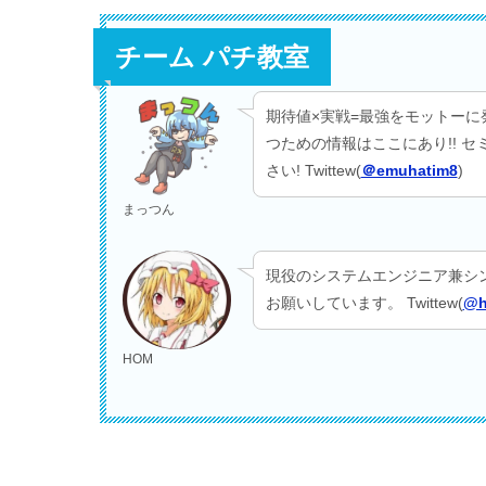
チーム パチ教室
期待値×実戦=最強をモットーに
つための情報はここにあり!! 
さい! Twittew(
＠emuhatim8
)
まっつん
現役のシステムエンジニア兼シ
お願いしています。 Twittew(
@h
HOM