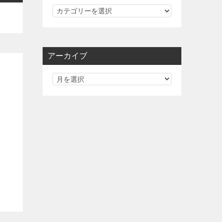
カ
テ
ゴ
リ
アーカイブ
ー