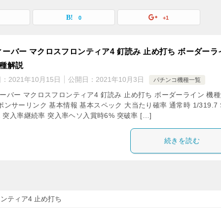
0
+1
ィーバー マクロスフロンティア4 釘読み 止め打ち ボーダーラ
機種解説
日：
2021年10月15日
公開日：
2021年10月3日
パチンコ機種一覧
ーバー マクロスフロンティア4 釘読み 止め打ち ボーダーライン 機
ポンサーリンク 基本情報 基本スペック 大当たり確率 通常時 1/319.7 
/2 突入率継続率 突入率ヘソ入賞時6% 突破率 […]
続きを読む
ンティア4 止め打ち