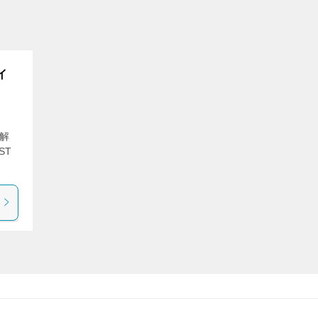
イ
種解
ST