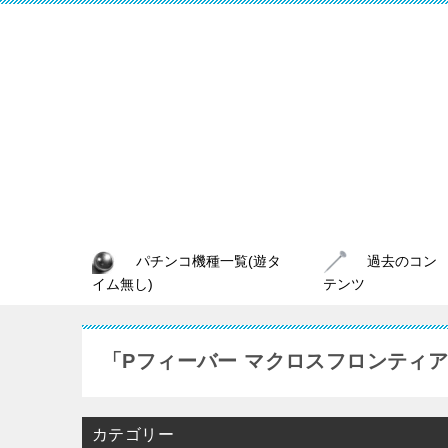
パチンコ機種一覧(遊タ
過去のコン
イム無し)
テンツ
「Pフィーバー マクロスフロンティア
カテゴリー