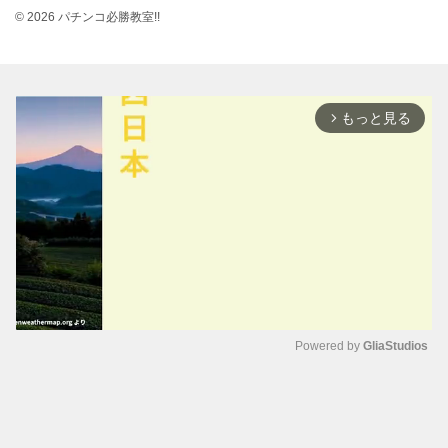
© 2026 パチンコ必勝教室!!
もっと見る
arrow_forward_ios
Powered by 
GliaStudios
M
u
t
e