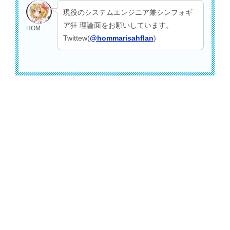
現役のシステムエンジニア兼シンフォギ
ア狂 理論面をお願いしています。
HOM
Twittew(
@hommarisahflan
)