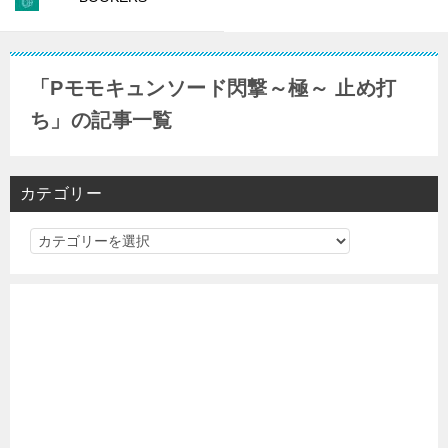
「Pモモキュンソード閃撃～極～ 止め打
ち」の記事一覧
カテゴリー
カ
テ
ゴ
リ
ー