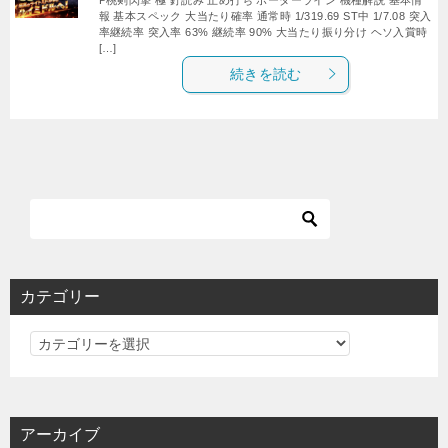
報 基本スペック 大当たり確率 通常時 1/319.69 ST中 1/7.08 突入
率継続率 突入率 63% 継続率 90% 大当たり振り分け ヘソ入賞時
[…]
続きを読む
カテゴリー
カ
テ
ゴ
リ
アーカイブ
ー