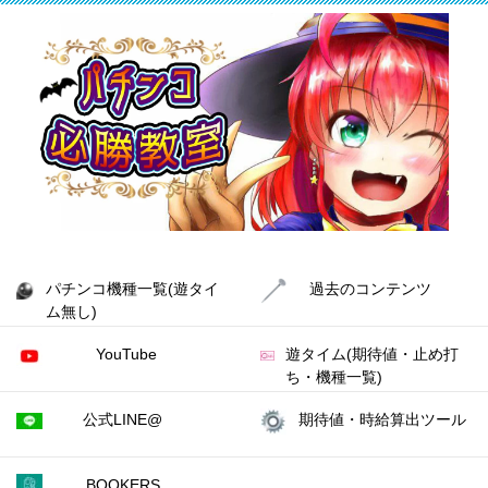
パチンコ機種一覧(遊タイ
過去のコンテンツ
ム無し)
YouTube
遊タイム(期待値・止め打
ち・機種一覧)
公式LINE@
期待値・時給算出ツール
BOOKERS