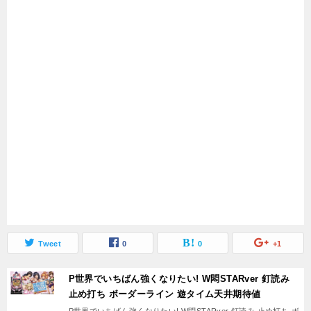
Tweet
0
0
+1
P世界でいちばん強くなりたい! W悶STARver 釘読み
止め打ち ボーダーライン 遊タイム天井期待値
P世界でいちばん強くなりたい! W悶STARver 釘読み 止め打ち ボ