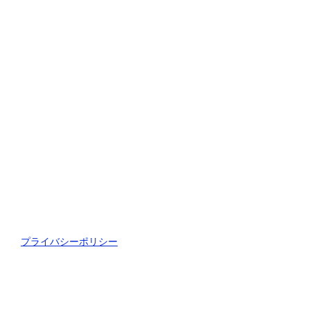
プライバシーポリシー