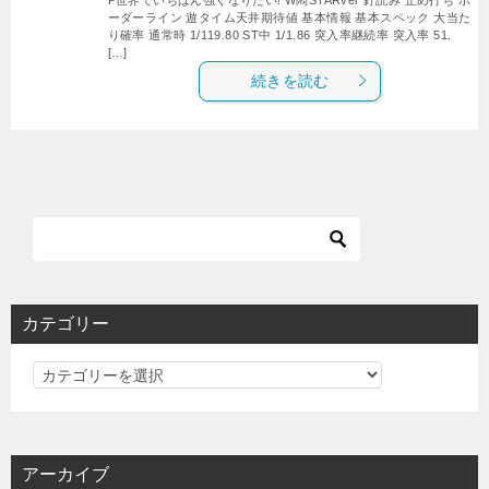
ーダーライン 遊タイム天井期待値 基本情報 基本スペック 大当た
り確率 通常時 1/119.80 ST中 1/1.86 突入率継続率 突入率 51.
[…]
続きを読む
カテゴリー
カ
テ
ゴ
リ
アーカイブ
ー