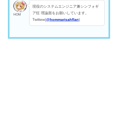
現役のシステムエンジニア兼シンフォギ
ア狂 理論面をお願いしています。
HOM
Twittew(
@hommarisahflan
)