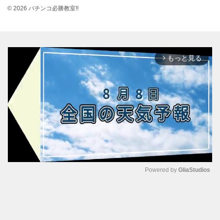
© 2026 パチンコ必勝教室!!
もっと見る
arrow_forward_ios
Powered by 
GliaStudios
M
u
t
e