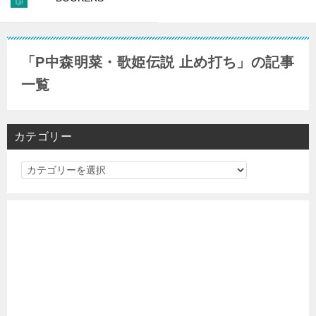
「P中森明菜・歌姫伝説 止め打ち」の記事
一覧
カテゴリー
カ
テ
ゴ
リ
ー