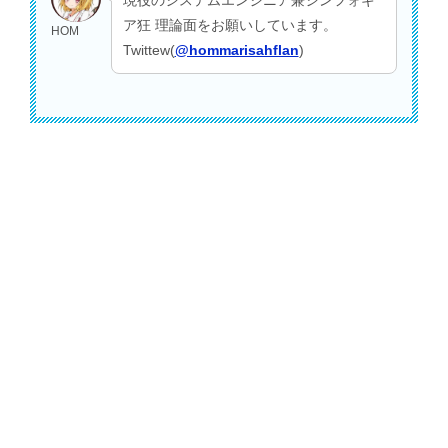
ア狂 理論面をお願いしています。
HOM
Twittew(
@hommarisahflan
)