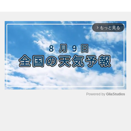
もっと見る
arrow_forward_ios
Powered by 
GliaStudios
M
u
t
e