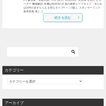
ーダー 機種解説 本機はMAX8の王道の確変ループタイプ、当たれ
ば10Rが必ずもらえる安心タイプ!! ヘソ3返し スポンサーリンク
基本情報 基 […]
続きを読む
カテゴリー
カ
テ
ゴ
リ
アーカイブ
ー