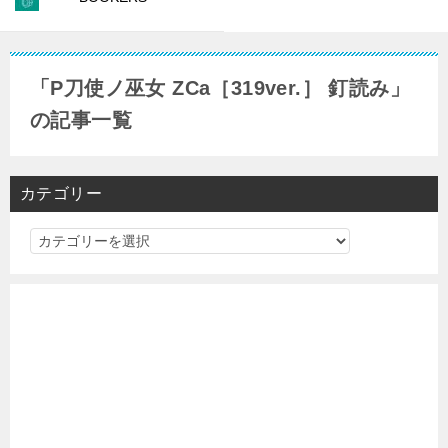
「P刀使ノ巫女 ZCa［319ver.］ 釘読み」
の記事一覧
カテゴリー
カ
テ
ゴ
リ
ー