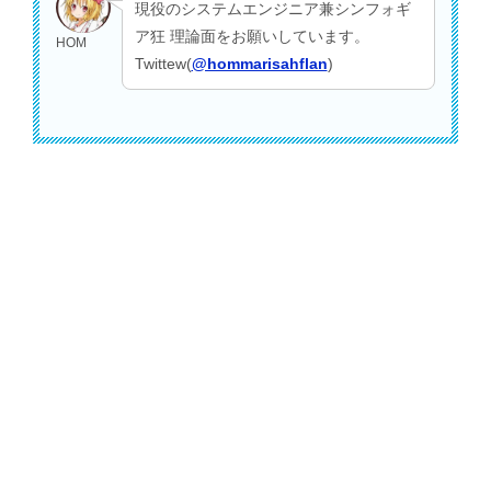
現役のシステムエンジニア兼シンフォギ
ア狂 理論面をお願いしています。
HOM
Twittew(
@hommarisahflan
)