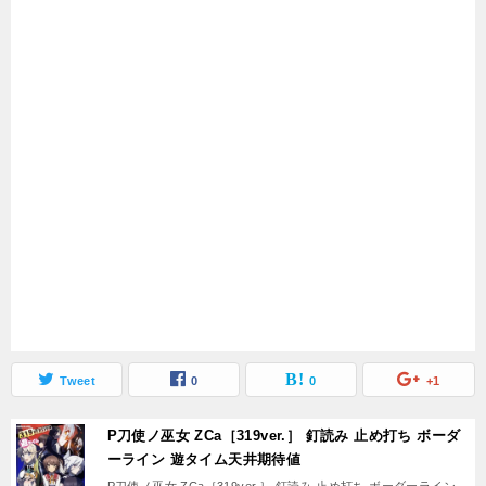
Tweet
0
0
+1
P刀使ノ巫女 ZCa［319ver.］ 釘読み 止め打ち ボーダ
ーライン 遊タイム天井期待値
P刀使ノ巫女 ZCa［319ver.］ 釘読み 止め打ち ボーダーライン