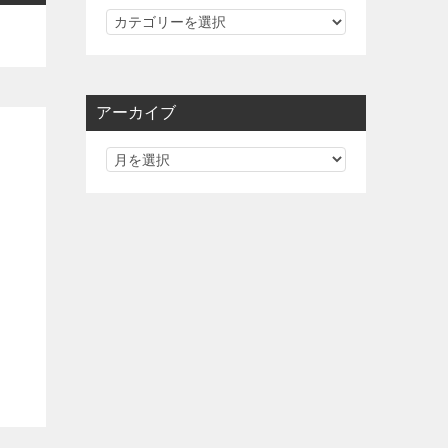
カ
テ
ゴ
リ
アーカイブ
ー