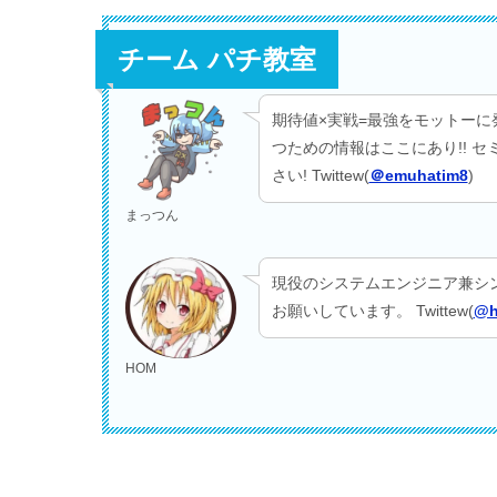
チーム パチ教室
期待値×実戦=最強をモットーに
つための情報はここにあり!! 
さい! Twittew(
＠emuhatim8
)
まっつん
現役のシステムエンジニア兼シ
お願いしています。 Twittew(
@h
HOM