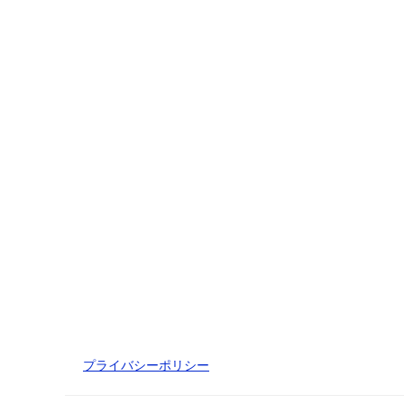
プライバシーポリシー