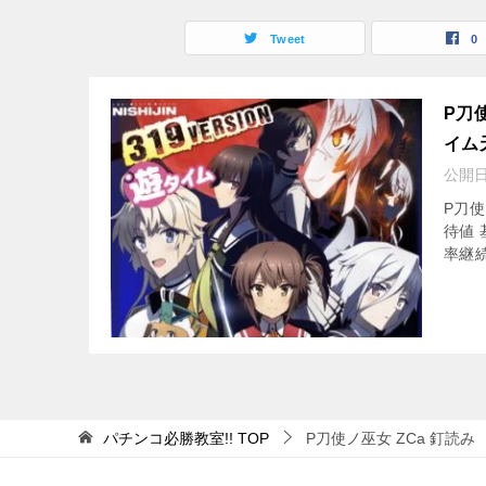
Tweet
0
P刀使
イム
公開
P刀使
待値 
率継続
パチンコ必勝教室!!
TOP
P刀使ノ巫女 ZCa 釘読み