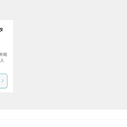
タ
天井期
突入