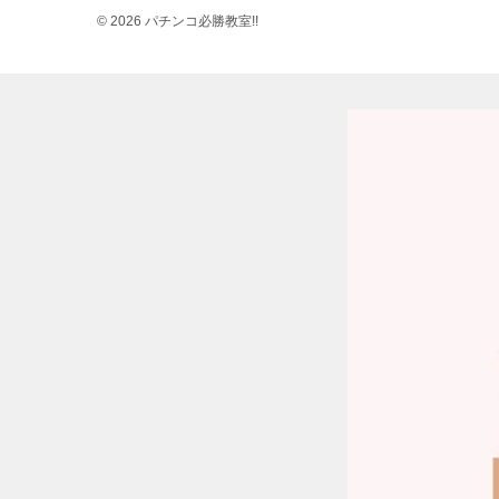
© 2026 パチンコ必勝教室!!