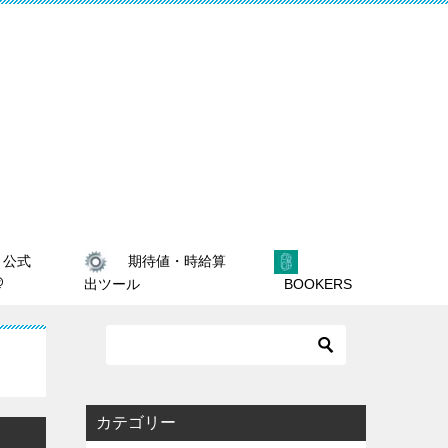
期待値・時給算
公式
@
出ツール
BOOKERS
カテゴリー