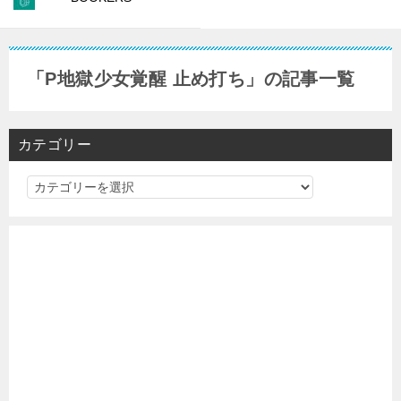
「P地獄少女覚醒 止め打ち」の記事一覧
カテゴリー
カ
テ
ゴ
リ
ー