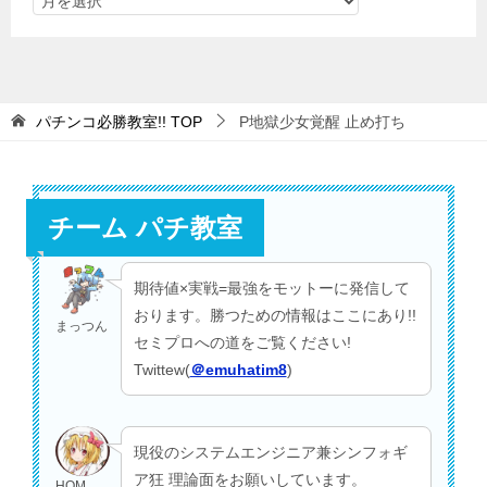
パチンコ必勝教室!!
TOP
P地獄少女覚醒 止め打ち
チーム パチ教室
期待値×実戦=最強をモットーに発信して
おります。勝つための情報はここにあり!!
まっつん
セミプロへの道をご覧ください!
Twittew(
＠emuhatim8
)
現役のシステムエンジニア兼シンフォギ
ア狂 理論面をお願いしています。
HOM