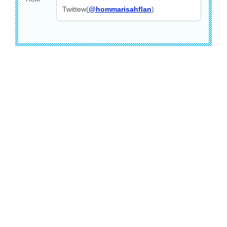
Twittew(
@hommarisahflan
)