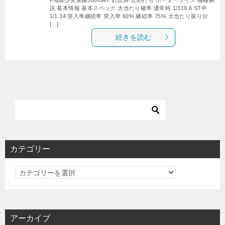
説 基本情報 基本スペック 大当たり確率 通常時 1/319.6 ST中
1/1.34 突入率継続率 突入率 60% 継続率 75% 大当たり振り分
[…]
続きを読む
カテゴリー
カ
テ
ゴ
リ
アーカイブ
ー