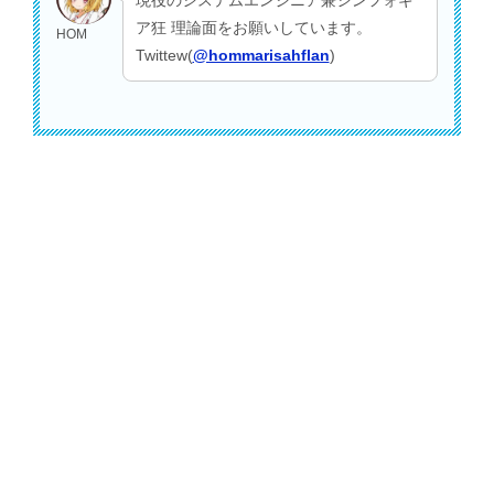
ア狂 理論面をお願いしています。
HOM
Twittew(
@hommarisahflan
)