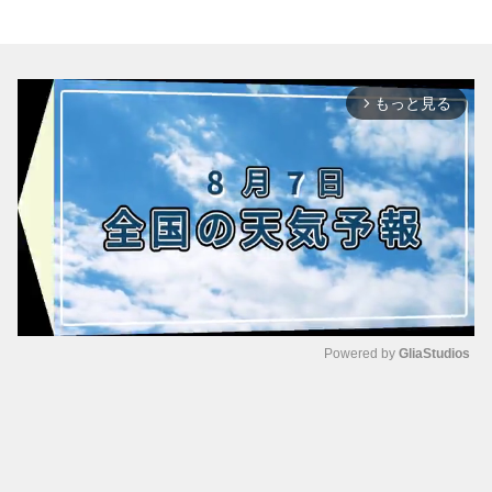
もっと見る
arrow_forward_ios
Powered by 
GliaStudios
M
u
t
e