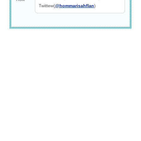
Twittew(
@hommarisahflan
)