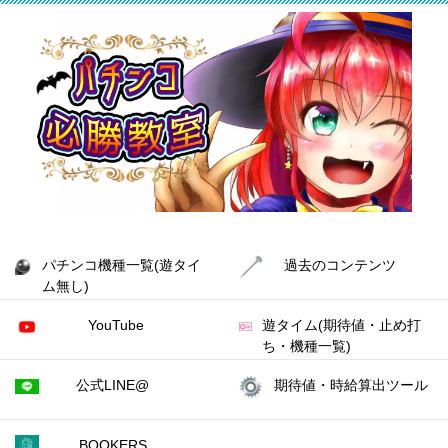
パチンコ機種一覧(遊タイ
過去のコンテンツ
ム無し)
YouTube
遊タイム(期待値・止め打
ち・機種一覧)
公式LINE@
期待値・時給算出ツール
BOOKERS