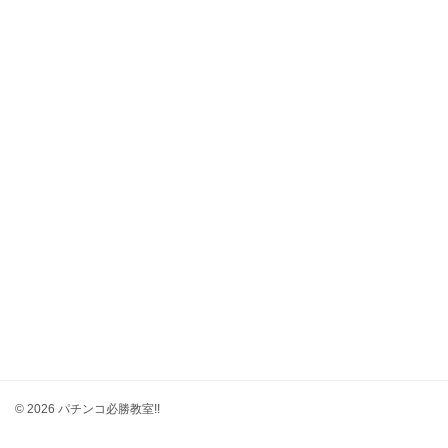
© 2026 パチンコ必勝教室!!