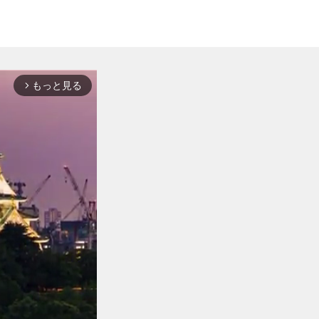
もっと見る
arrow_forward_ios