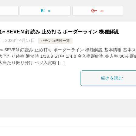
0
+1
龍∞ SEVEN 釘読み 止め打ち ボーダーライン 機種解説
日：
2023年4月17日
パチンコ機種一覧
∞ SEVEN 釘読み 止め打ち ボーダーライン 機種解説 基本情報 基本
大当たり確率 通常時 1/39.9 ST中 1/4.8 突入率継続率 突入率 80% 
 大当たり振り分け ヘソ入賞時 […]
続きを読む