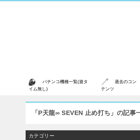
パチンコ機種一覧(遊タ
過去のコン
イム無し)
テンツ
「P天龍∞ SEVEN 止め打ち」の記事
カテゴリー