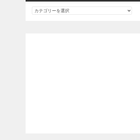
カ
テ
ゴ
リ
ー