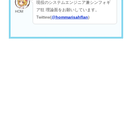
現役のシステムエンジニア兼シンフォギ
ア狂 理論面をお願いしています。
HOM
Twittew(
@hommarisahflan
)