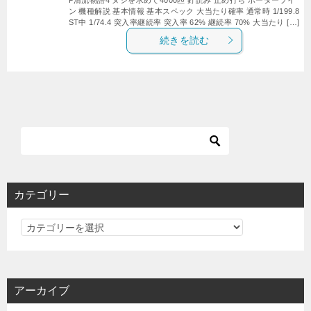
ン 機種解説 基本情報 基本スペック 大当たり確率 通常時 1/199.8
ST中 1/74.4 突入率継続率 突入率 62% 継続率 70% 大当たり […]
続きを読む
カテゴリー
カ
テ
ゴ
リ
アーカイブ
ー