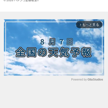
© 2026 パチンコ必勝教室!!
もっと見る
arrow_forward_ios
Powered by 
GliaStudios
M
u
t
e