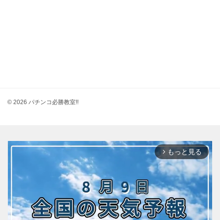
© 2026 パチンコ必勝教室!!
もっと見る
arrow_forward_ios