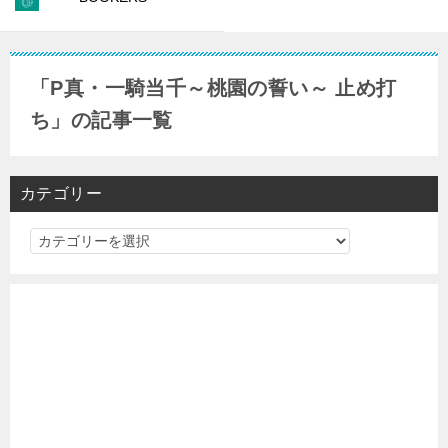
「P真・一騎当千～桃園の誓い～ 止め打
ち」の記事一覧
カテゴリー
カ
テ
ゴ
リ
ー