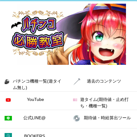
パチンコ機種一覧(遊タイ
過去のコンテンツ
ム無し)
YouTube
遊タイム(期待値・止め打
ち・機種一覧)
公式LINE@
期待値・時給算出ツール
BOOKERS