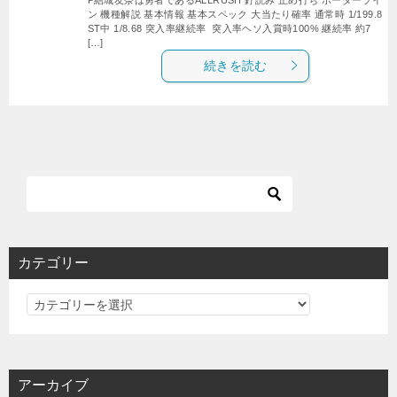
ン 機種解説 基本情報 基本スペック 大当たり確率 通常時 1/199.8
ST中 1/8.68 突入率継続率 突入率ヘソ入賞時100% 継続率 約7
[…]
続きを読む
カテゴリー
カ
テ
ゴ
リ
アーカイブ
ー