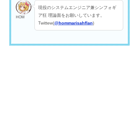
現役のシステムエンジニア兼シンフォギ
ア狂 理論面をお願いしています。
HOM
Twittew(
@hommarisahflan
)