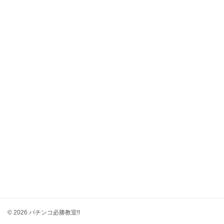
© 2026 パチンコ必勝教室!!