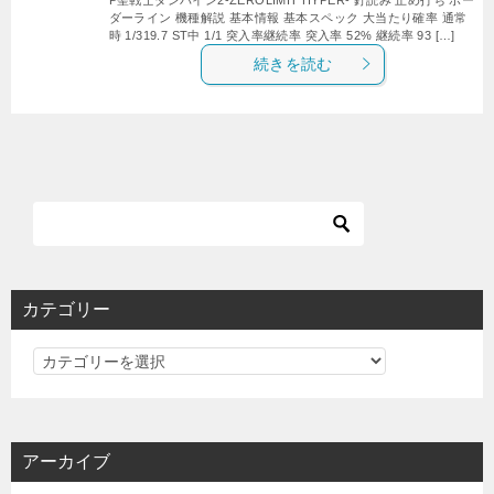
ダーライン 機種解説 基本情報 基本スペック 大当たり確率 通常
時 1/319.7 ST中 1/1 突入率継続率 突入率 52% 継続率 93 […]
続きを読む
カテゴリー
カ
テ
ゴ
リ
アーカイブ
ー