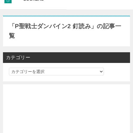
「P聖戦士ダンバイン2 釘読み」の記事一
覧
カテゴリー
カ
テ
ゴ
リ
ー