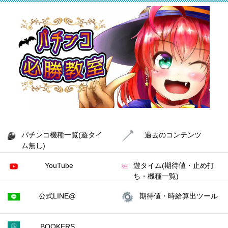
パチンコ機種一覧(遊タイ
過去のコンテンツ
ム無し)
YouTube
遊タイム(期待値・止め打
ち・機種一覧)
公式LINE@
期待値・時給算出ツール
BOOKERS