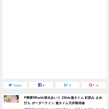
Tweet
0
0
+1
P華牌RRwith清水あいり 150de遊タイム 釘読み 止め
打ち ボーダーライン 遊タイム天井期待値
P華牌RRwith清水あいり 150de遊タイム 釘読み 止め打ち ボーダ