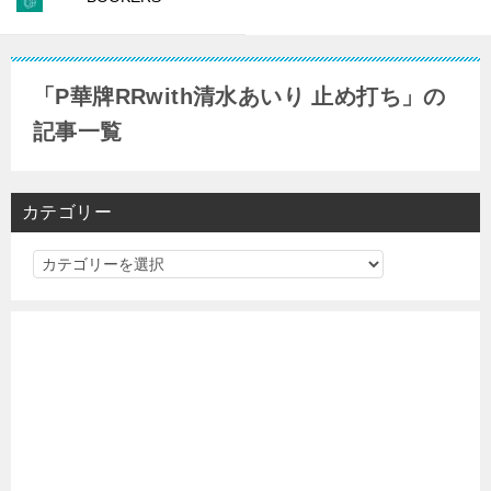
「P華牌RRwith清水あいり 止め打ち」の
記事一覧
カテゴリー
カ
テ
ゴ
リ
ー